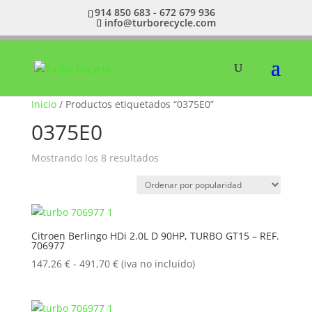
914 850 683 - 672 679 936
info@turborecycle.com
Inicio
/ Productos etiquetados “0375E0”
0375E0
Ordenado
Mostrando los 8 resultados
por
popularidad
Citroen Berlingo HDi 2.0L D 90HP, TURBO GT15 – REF.
706977
Rango
147,26
€
-
491,70
€
(iva no incluido)
de
precios:
desde