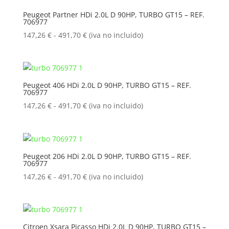
147,26 €
Peugeot Partner HDi 2.0L D 90HP, TURBO GT15 – REF.
706977
hasta
491,70 €
Rango
147,26
€
-
491,70
€
(iva no incluido)
de
precios:
desde
147,26 €
Peugeot 406 HDi 2.0L D 90HP, TURBO GT15 – REF.
706977
hasta
491,70 €
Rango
147,26
€
-
491,70
€
(iva no incluido)
de
precios:
desde
147,26 €
Peugeot 206 HDi 2.0L D 90HP, TURBO GT15 – REF.
706977
hasta
491,70 €
Rango
147,26
€
-
491,70
€
(iva no incluido)
de
precios:
desde
147,26 €
Citroen Xsara Picasso HDi 2.0L D 90HP, TURBO GT15 –