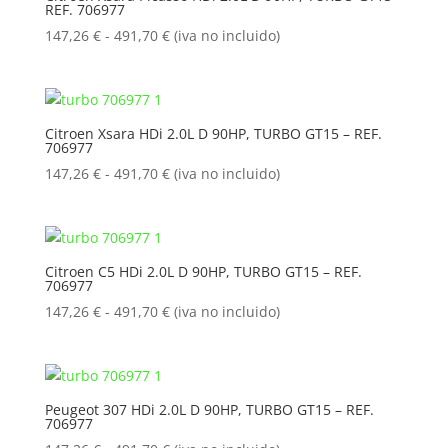
REF. 706977
hasta
491,70 €
Rango
147,26
€
-
491,70
€
(iva no incluido)
de
precios:
desde
147,26 €
Citroen Xsara HDi 2.0L D 90HP, TURBO GT15 – REF.
706977
hasta
491,70 €
Rango
147,26
€
-
491,70
€
(iva no incluido)
de
precios:
desde
147,26 €
Citroen C5 HDi 2.0L D 90HP, TURBO GT15 – REF.
706977
hasta
491,70 €
Rango
147,26
€
-
491,70
€
(iva no incluido)
de
precios:
desde
147,26 €
Peugeot 307 HDi 2.0L D 90HP, TURBO GT15 – REF.
706977
hasta