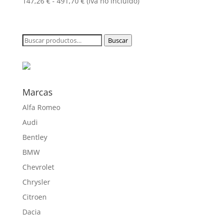
491,70 €
Rango
147,26
€
-
491,70
€
(iva no incluido)
de
precios:
desde
Buscar
Buscar
147,26 €
por:
hasta
491,70 €
Marcas
Alfa Romeo
Audi
Bentley
BMW
Chevrolet
Chrysler
Citroen
Dacia