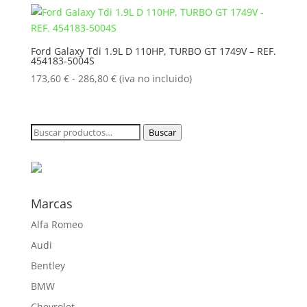
desde
173,60 €
hasta
Ford Galaxy Tdi 1.9L D 110HP, TURBO GT 1749V – REF.
454183-5004S
286,80 €
Rango
173,60
€
-
286,80
€
(iva no incluido)
de
precios:
desde
Buscar
Buscar
173,60 €
por:
hasta
286,80 €
Marcas
Alfa Romeo
Audi
Bentley
BMW
Chevrolet