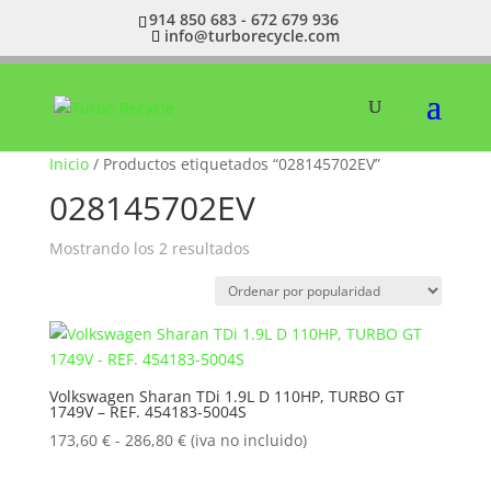
914 850 683 - 672 679 936
info@turborecycle.com
Inicio
/ Productos etiquetados “028145702EV”
028145702EV
Ordenado
Mostrando los 2 resultados
por
popularidad
Volkswagen Sharan TDi 1.9L D 110HP, TURBO GT
1749V – REF. 454183-5004S
Rango
173,60
€
-
286,80
€
(iva no incluido)
de
precios: