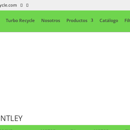
ycle.com
Turbo Recycle
Nosotros
Productos
Catálogo
Fi
ENTLEY