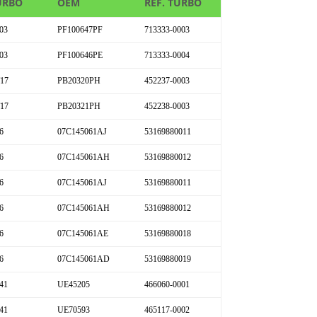
URBO
OEM
REF. TURBO
03
PF100647PF
713333-0003
03
PF100646PE
713333-0004
17
PB20320PH
452237-0003
17
PB20321PH
452238-0003
6
07C145061AJ
53169880011
6
07C145061AH
53169880012
6
07C145061AJ
53169880011
6
07C145061AH
53169880012
6
07C145061AE
53169880018
6
07C145061AD
53169880019
41
UE45205
466060-0001
41
UE70593
465117-0002