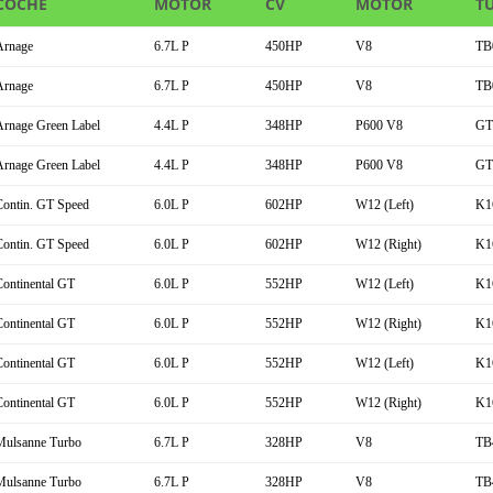
COCHE
MOTOR
CV
MOTOR
T
Arnage
6.7L P
450HP
V8
TB
Arnage
6.7L P
450HP
V8
TB
Arnage Green Label
4.4L P
348HP
P600 V8
GT
Arnage Green Label
4.4L P
348HP
P600 V8
GT
Contin. GT Speed
6.0L P
602HP
W12 (Left)
K1
Contin. GT Speed
6.0L P
602HP
W12 (Right)
K1
Continental GT
6.0L P
552HP
W12 (Left)
K1
Continental GT
6.0L P
552HP
W12 (Right)
K1
Continental GT
6.0L P
552HP
W12 (Left)
K1
Continental GT
6.0L P
552HP
W12 (Right)
K1
Mulsanne Turbo
6.7L P
328HP
V8
TB
Mulsanne Turbo
6.7L P
328HP
V8
TB