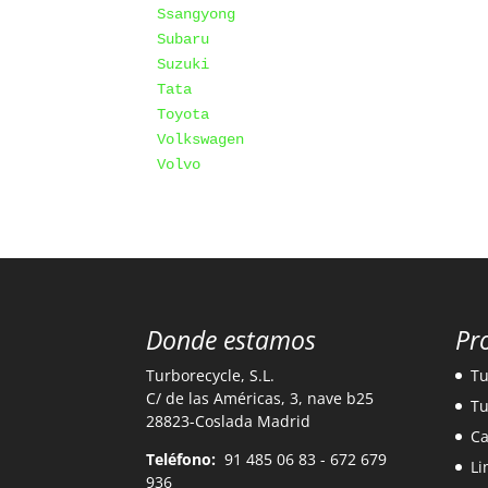
Ssangyong
Subaru
Suzuki
Tata
Toyota
Volkswagen
Volvo
Donde estamos
Pr
Turborecycle, S.L.
Tu
C/ de las Américas, 3, nave b25
Tu
28823-Coslada Madrid
Ca
Teléfono:
91 485 06 83 - 672 679
Li
936