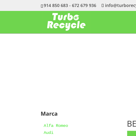
914 850 683 - 672 679 936
info@turborec
Marca
B
Alfa Romeo
Audi