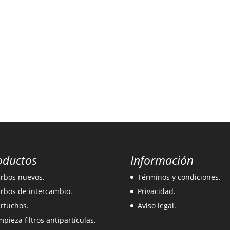
oductos
Información
rbos nuevos.
Términos y condiciones.
rbos de intercambio.
Privacidad.
rtuchos.
Aviso legal.
mpieza filtros antipartículas.