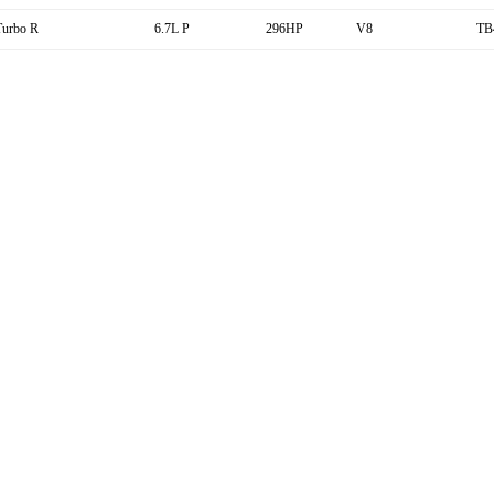
Turbo R
6.7L P
296HP
V8
TB